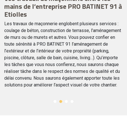
mains de l‘entreprise PRO BATINET 91 à
c
Etiolles
de
La
sp
Les travaux de maçonnerie englobent plusieurs services :
mu
coulage de béton, construction de terrasse, l’aménagement
m
de murs ou de murets et autres. Vous pouvez confier en
pa
toute sérénité à PRO BATINET 91 l’aménagement de
s
ou
l’extérieur et de l’intérieur de votre propriété (parking,
ma
piscine, clôture, salle de bain, cuisine, living…). Qu’importe
à 
les tâches que vous nous confierez, nous saurons chaque
us
qu
réaliser tâche dans le respect des normes de qualité et du
ar
délai convenu. Nous saurons également apporter toute les
solutions pour améliorer l’aspect visuel de votre chantier.