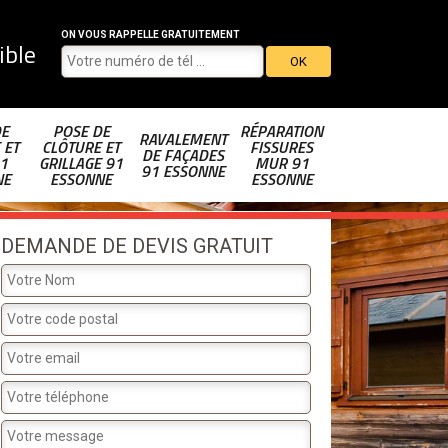
ON VOUS RAPPELLE GRATUITEMENT
ible
DE
POSE DE
RÉPARATION
RAVALEMENT
 ET
CLÔTURE ET
FISSURES
DE FAÇADES
1
GRILLAGE 91
MUR 91
91 ESSONNE
NE
ESSONNE
ESSONNE
DEMANDE DE DEVIS GRATUIT