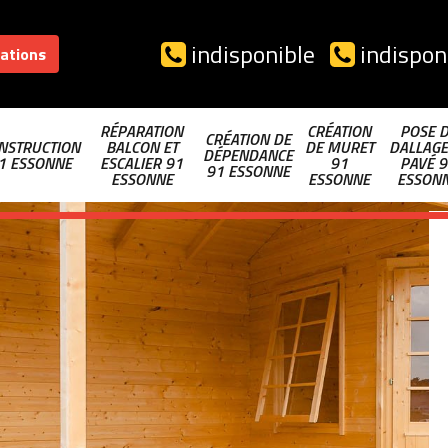
indisponible
indispon
sations
RÉPARATION
CRÉATION
POSE 
CRÉATION DE
NSTRUCTION
BALCON ET
DE MURET
DALLAGE
DÉPENDANCE
1 ESSONNE
ESCALIER 91
91
PAVÉ 9
91 ESSONNE
ESSONNE
ESSONNE
ESSON