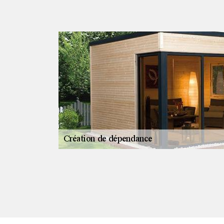
tion
nce à PRO
ndre à vos
novation ou
compagner à
ons avec
de votre budget.
libérez-vous des