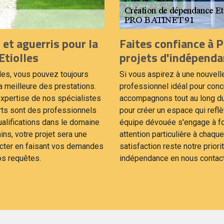
et aguerris pour la
Faites confiance à 
Etiolles
projets d'indépend
les, vous pouvez toujours
Si vous aspirez à une nouvel
 meilleure des prestations.
professionnel idéal pour conc
’expertise de nos spécialistes
accompagnons tout au long du p
erts sont des professionnels
pour créer un espace qui reflè
alifications dans le domaine
équipe dévouée s'engage à fou
ns, votre projet sera une
attention particulière à chaq
acter en faisant vos demandes
satisfaction reste notre prior
os requêtes.
indépendance en nous contact