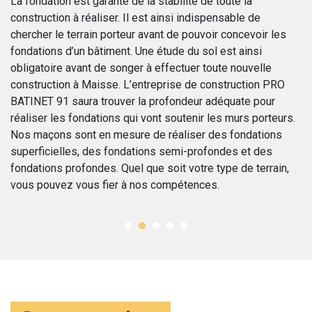
La fondation est garante de la stabilité de toute la
Le
ce
construction à réaliser. Il est ainsi indispensable de
pa
chercher le terrain porteur avant de pouvoir concevoir les
co
 à
fondations d’un bâtiment. Une étude du sol est ainsi
né
en
obligatoire avant de songer à effectuer toute nouvelle
en
é
construction à Maisse. L’entreprise de construction PRO
Z)
BATINET 91 saura trouver la profondeur adéquate pour
co
réaliser les fondations qui vont soutenir les murs porteurs.
co
a
Nos maçons sont en mesure de réaliser des fondations
co
superficielles, des fondations semi-profondes et des
de
fondations profondes. Quel que soit votre type de terrain,
vous pouvez vous fier à nos compétences.