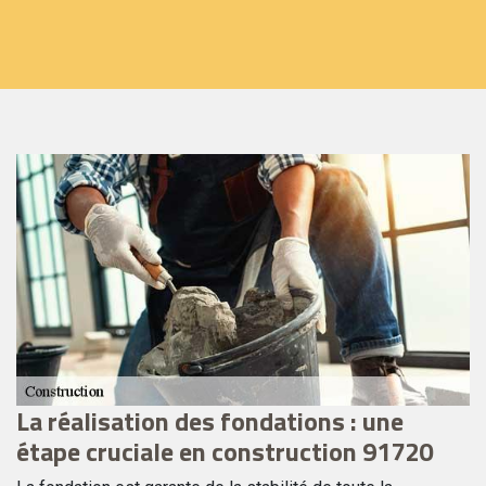
ce
La réalisation des fondations : une
L
étape cruciale en construction 91720
P