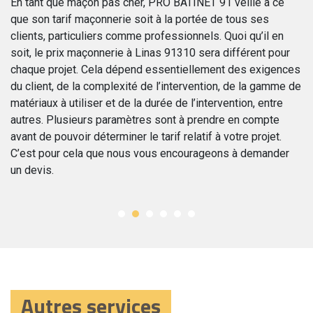
En tant que maçon pas cher, PRO BATINET 91 veille à ce
que son tarif maçonnerie soit à la portée de tous ses
Le
clients, particuliers comme professionnels. Quoi qu’il en
co
soit, le prix maçonnerie à Linas 91310 sera différent pour
de
chaque projet. Cela dépend essentiellement des exigences
t
du
du client, de la complexité de l’intervention, de la gamme de
l’
nt
matériaux à utiliser et de la durée de l’intervention, entre
pi
el
autres. Plusieurs paramètres sont à prendre en compte
le
avant de pouvoir déterminer le tarif relatif à votre projet.
ré
C’est pour cela que nous vous encourageons à demander
dé
un devis.
so
Autres services