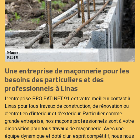
Une entreprise de maçonnerie pour les
besoins des particuliers et des
professionnels à Linas
L’entreprise PRO BATINET 91 est votre meilleur contact à
Linas pour tous travaux de construction, de rénovation ou
d’entretien d’intérieur et d’extérieur. Particulier comme
grande entreprise, nos maçons professionnels sont à votre
disposition pour tous travaux de maçonnerie. Avec une
équipe dynamique et doté d’un esprit compétitif, nous nous