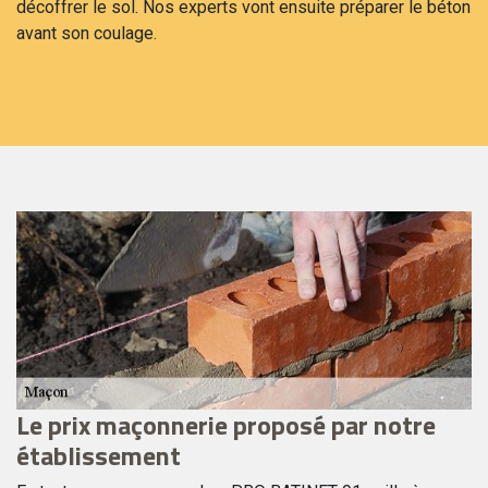
décoffrer le sol. Nos experts vont ensuite préparer le béton
avant son coulage.
s
Le prix maçonnerie proposé par notre
V
établissement
m
L