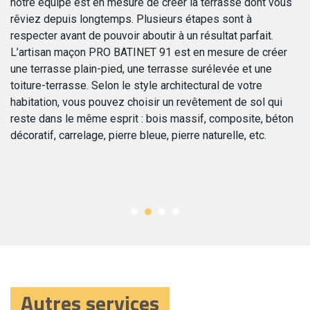
notre équipe est en mesure de créer la terrasse dont vous
pr
re
rêviez depuis longtemps. Plusieurs étapes sont à
tr
respecter avant de pouvoir aboutir à un résultat parfait.
de
L’artisan maçon PRO BATINET 91 est en mesure de créer
gr
une terrasse plain-pied, une terrasse surélevée et une
bé
toiture-terrasse. Selon le style architectural de votre
né
habitation, vous pouvez choisir un revêtement de sol qui
pr
reste dans le même esprit : bois massif, composite, béton
pe
décoratif, carrelage, pierre bleue, pierre naturelle, etc.
co
di
da
Autres services