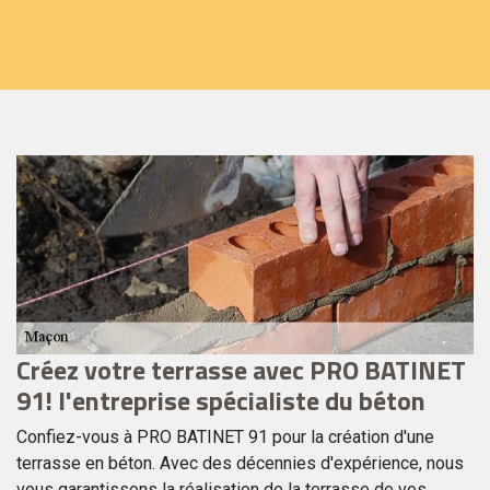
c
Créez votre terrasse avec PRO BATINET
U
91! l'entreprise spécialiste du béton
p
c
Confiez-vous à PRO BATINET 91 pour la création d'une
terrasse en béton. Avec des décennies d'expérience, nous
Po
vous garantissons la réalisation de la terrasse de vos