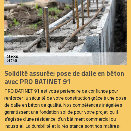
Solidité assurée: pose de dalle en béton
avec PRO BATINET 91
PRO BATINET 91 est votre partenaire de confiance pour
renforcer la sécurité de votre construction grâce à une pose
de dalle en béton de qualité. Nos compétences inégalées
garantissent une fondation solide pour votre projet, qu'il
s'agisse d'une résidence, d'un bâtiment commercial ou
industriel. La durabilité et la résistance sont nos maîtres-