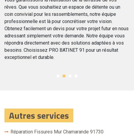
91
PR
rêves. Que vous souhaitiez un espace de détente ou un
s.
vo
coin convivial pour les rassemblements, notre équipe
qu
professionnelle est là pour concrétiser votre vision.
e
su
Obtenez facilement un devis pour votre projet futur en nous
ca
adressant simplement votre demande. Notre équipe vous
et
in
répondra directement avec des solutions adaptées à vos
ons
fi
besoins. Choisissez PRO BATINET 91 pour un résultat
in
exceptionnel et durable.
Po
Autres services
Réparation Fissures Mur Chamarande 91730