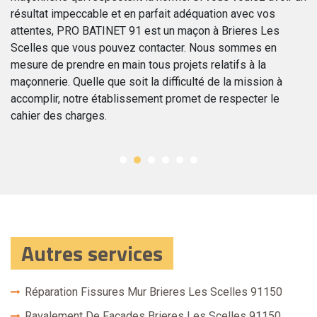
résultat impeccable et en parfait adéquation avec vos
di
de
attentes, PRO BATINET 91 est un maçon à Brieres Les
de
Scelles que vous pouvez contacter. Nous sommes en
de
e
mesure de prendre en main tous projets relatifs à la
l’
maçonnerie. Quelle que soit la difficulté de la mission à
pr
accomplir, notre établissement promet de respecter le
re
cahier des charges.
e
Autres services
Réparation Fissures Mur Brieres Les Scelles 91150
Ravalement De Façades Brieres Les Scelles 91150