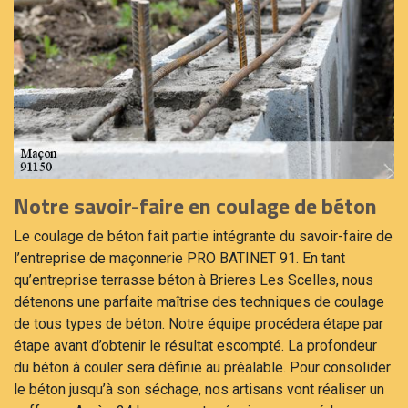
Notre savoir-faire en coulage de béton
Le coulage de béton fait partie intégrante du savoir-faire de
l’entreprise de maçonnerie PRO BATINET 91. En tant
qu’entreprise terrasse béton à Brieres Les Scelles, nous
détenons une parfaite maîtrise des techniques de coulage
de tous types de béton. Notre équipe procédera étape par
étape avant d’obtenir le résultat escompté. La profondeur
du béton à couler sera définie au préalable. Pour consolider
le béton jusqu’à son séchage, nos artisans vont réaliser un