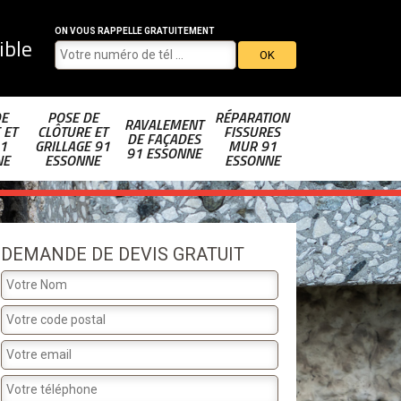
ON VOUS RAPPELLE GRATUITEMENT
ible
DE
POSE DE
RÉPARATION
RAVALEMENT
 ET
CLÔTURE ET
FISSURES
DE FAÇADES
1
GRILLAGE 91
MUR 91
91 ESSONNE
NE
ESSONNE
ESSONNE
DEMANDE DE DEVIS GRATUIT