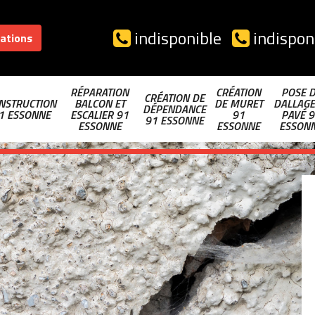
indisponible
indispon
sations
RÉPARATION
CRÉATION
POSE 
CRÉATION DE
NSTRUCTION
BALCON ET
DE MURET
DALLAGE
DÉPENDANCE
1 ESSONNE
ESCALIER 91
91
PAVÉ 9
91 ESSONNE
ESSONNE
ESSONNE
ESSON