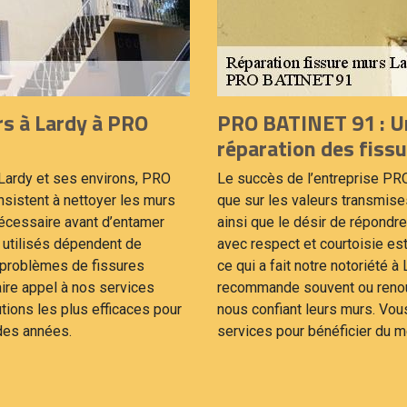
rs à Lardy à PRO
PRO BATINET 91 : Un
réparation des fiss
à Lardy et ses environs, PRO
Le succès de l’entreprise PR
nsistent à nettoyer les murs
que sur les valeurs transmises 
nécessaire avant d’entamer
ainsi que le désir de répondr
s utilisés dépendent de
avec respect et courtoisie es
s problèmes de fissures
ce qui a fait notre notoriété 
aire appel à nos services
recommande souvent ou renouve
tions les plus efficaces pour
nous confiant leurs murs. Vous
 des années.
services pour bénéficier du me