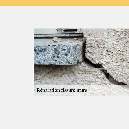
uits et
et ses environs,
 équipe de
us souhaitez
 demandes de
pelant
les devis sont
s vous offrirons
 de mieux vous