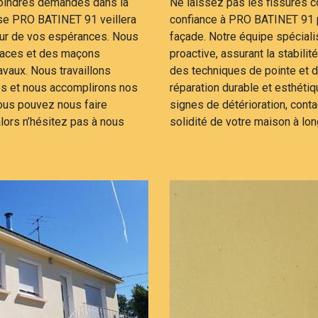
moindres demandes dans la
Ne laissez pas les fissures c
rise PRO BATINET 91 veillera
confiance à PRO BATINET 91 po
teur de vos espérances. Nous
façade. Notre équipe spécialis
icaces et des maçons
proactive, assurant la stabilit
avaux. Nous travaillons
des techniques de pointe et d
es et nous accomplirons nos
réparation durable et esthét
ous pouvez nous faire
signes de détérioration, conta
alors n’hésitez pas à nous
solidité de votre maison à lon