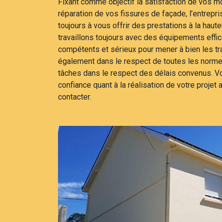
Fixant comme objectif la satisfaction de vos 
réparation de vos fissures de façade, l’entrep
toujours à vous offrir des prestations à la hau
travaillons toujours avec des équipements eff
compétents et sérieux pour mener à bien les tr
également dans le respect de toutes les norm
tâches dans le respect des délais convenus. V
confiance quant à la réalisation de votre projet 
contacter.