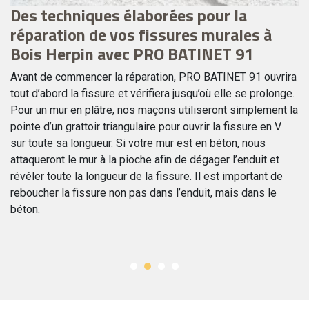
Des techniques élaborées pour la
P
réparation de vos fissures murales à
r
Bois Herpin avec PRO BATINET 91
B
Avant de commencer la réparation, PRO BATINET 91 ouvrira
PR
tout d’abord la fissure et vérifiera jusqu’où elle se prolonge.
ve
Pour un mur en plâtre, nos maçons utiliseront simplement la
ré
pointe d’un grattoir triangulaire pour ouvrir la fissure en V
l’
sur toute sa longueur. Si votre mur est en béton, nous
no
attaqueront le mur à la pioche afin de dégager l’enduit et
se
s
révéler toute la longueur de la fissure. Il est important de
de
reboucher la fissure non pas dans l’enduit, mais dans le
no
béton.
vo
ré