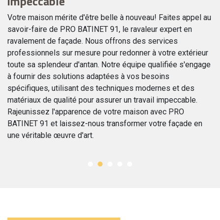
impeccable
Vo
la
Votre maison mérite d'être belle à nouveau! Faites appel au
vi
e
savoir-faire de PRO BATINET 91, le ravaleur expert en
dé
ravalement de façade. Nous offrons des services
de
professionnels sur mesure pour redonner à votre extérieur
En
e
toute sa splendeur d'antan. Notre équipe qualifiée s'engage
vo
à fournir des solutions adaptées à vos besoins
D
ET
spécifiques, utilisant des techniques modernes et des
le
z
matériaux de qualité pour assurer un travail impeccable.
de
r
Rajeunissez l'apparence de votre maison avec PRO
as
BATINET 91 et laissez-nous transformer votre façade en
une véritable œuvre d'art.