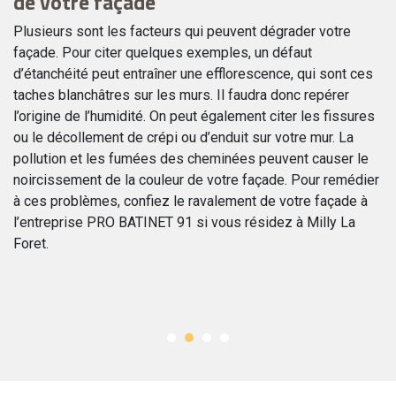
de votre façade
r
Plusieurs sont les facteurs qui peuvent dégrader votre
À 
façade. Pour citer quelques exemples, un défaut
à 
e
d’étanchéité peut entraîner une efflorescence, qui sont ces
ra
taches blanchâtres sur les murs. Il faudra donc repérer
pr
l’origine de l’humidité. On peut également citer les fissures
et
ou le décollement de crépi ou d’enduit sur votre mur. La
po
un
pollution et les fumées des cheminées peuvent causer le
né
noircissement de la couleur de votre façade. Pour remédier
le
à ces problèmes, confiez le ravalement de votre façade à
so
l’entreprise PRO BATINET 91 si vous résidez à Milly La
Fa
Foret.
P
gr