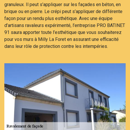
granuleux. Il peut s’appliquer sur les façades en béton, en
brique ou en pierre. Le crépi peut s’appliquer de différente
façon pour un rendu plus esthétique. Avec une équipe
d’artisans ravaleurs expérimenté, l’entreprise PRO BATINET
91 saura apporter toute l’esthétique que vous souhaiterez
pour vos murs à Milly La Foret en assurant une efficacité
dans leur rôle de protection contre les intempéries.