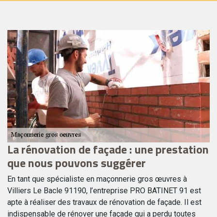
La rénovation de façade : une prestation
N
que nous pouvons suggérer
p
En tant que spécialiste en maçonnerie gros œuvres à
Ce
Villiers Le Bacle 91190, l’entreprise PRO BATINET 91 est
Vi
apte à réaliser des travaux de rénovation de façade. Il est
ré
indispensable de rénover une façade qui a perdu toutes
po