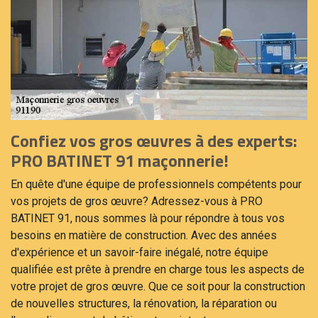
Confiez vos gros œuvres à des experts:
PRO BATINET 91 maçonnerie!
En quête d'une équipe de professionnels compétents pour
vos projets de gros œuvre? Adressez-vous à PRO
BATINET 91, nous sommes là pour répondre à tous vos
besoins en matière de construction. Avec des années
d'expérience et un savoir-faire inégalé, notre équipe
qualifiée est prête à prendre en charge tous les aspects de
votre projet de gros œuvre. Que ce soit pour la construction
de nouvelles structures, la rénovation, la réparation ou