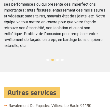
ses performances ou qui présente des imperfections
g
importantes : murs fissurés, entassement des moisissures
vo
ue
et végétaux parasitaires, mauvais état des joints, etc. Notre
éq
équipe va tout mettre en œuvre pour que votre façade
m
lé
retrouve son étanchéité, son isolation et aussi son
BA
esthétique. Profitez de l’occasion pour remplacer votre
in
.
revêtement de façade en crépi, en bardage bois, en pierre
so
naturelle, etc.
Autres services
Ravalement De Façades Villiers Le Bacle 91190