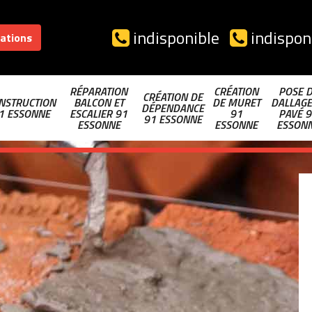
indisponible
indispon
sations
RÉPARATION
CRÉATION
POSE 
CRÉATION DE
NSTRUCTION
BALCON ET
DE MURET
DALLAGE
DÉPENDANCE
1 ESSONNE
ESCALIER 91
91
PAVÉ 9
91 ESSONNE
ESSONNE
ESSONNE
ESSON