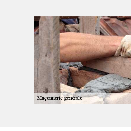
ans sur un
en maçonnerie
otre équipe est
a pose de
ure, la
s encore. Nos
s différents
escalier, etc.
 et pour