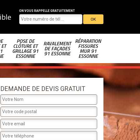
ON VOUS RAPPELLE GRATUITEMENT
ible
DE
POSE DE
RÉPARATION
RAVALEMENT
 ET
CLÔTURE ET
FISSURES
DE FAÇADES
1
GRILLAGE 91
MUR 91
91 ESSONNE
NE
ESSONNE
ESSONNE
DEMANDE DE DEVIS GRATUIT