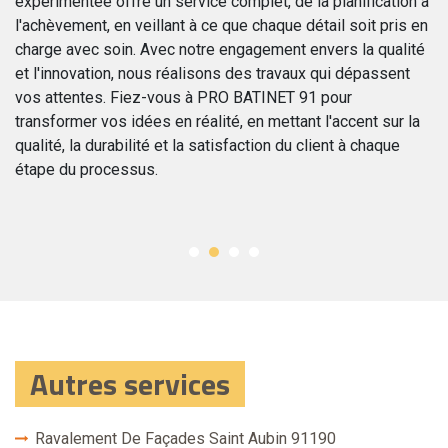
expérimentée offre un service complet, de la planification à
in
l'achèvement, en veillant à ce que chaque détail soit pris en
po
 à
charge avec soin. Avec notre engagement envers la qualité
un
et l'innovation, nous réalisons des travaux qui dépassent
po
vos attentes. Fiez-vous à PRO BATINET 91 pour
co
transformer vos idées en réalité, en mettant l'accent sur la
c’
qualité, la durabilité et la satisfaction du client à chaque
da
étape du processus.
Autres services
Ravalement De Façades Saint Aubin 91190