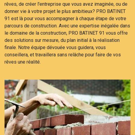
rêves, de créer l'entreprise que vous avez imaginée, ou de
donner vie à votre projet le plus ambitieux? PRO BATINET
91 est là pour vous accompagner à chaque étape de votre
parcours de construction. Avec une expertise inégalée dans
le domaine de la construction, PRO BATINET 91 vous offre
des solutions sur mesure, du plan initial à la réalisation
finale. Notre équipe dévouée vous guidera, vous
conseillera, et travaillera sans relâche pour faire de vos
rêves une réalité.