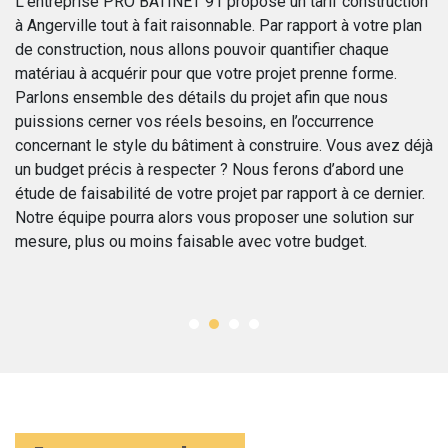
L’entreprise PRO BATINET 91 propose un tarif construction
À 
à Angerville tout à fait raisonnable. Par rapport à votre plan
co
de construction, nous allons pouvoir quantifier chaque
BA
matériau à acquérir pour que votre projet prenne forme.
bo
Parlons ensemble des détails du projet afin que nous
dé
puissions cerner vos réels besoins, en l’occurrence
bâ
concernant le style du bâtiment à construire. Vous avez déjà
no
un budget précis à respecter ? Nous ferons d’abord une
de
étude de faisabilité de votre projet par rapport à ce dernier.
re
Notre équipe pourra alors vous proposer une solution sur
vi
mesure, plus ou moins faisable avec votre budget.
fi
so